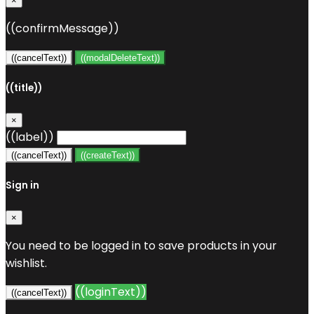
×
((confirmMessage))
((cancelText))
((modalDeleteText))
((title))
×
((label))
((cancelText))
((createText))
Sign in
×
You need to be logged in to save products in your
wishlist.
((loginText))
((cancelText))