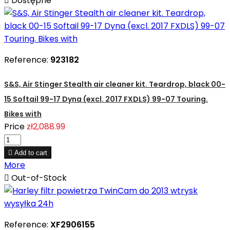

Dostępne
Reference:
923182
S&S, Air Stinger Stealth air cleaner kit. Teardrop, black 00-
15 Softail 99-17 Dyna (excl. 2017 FXDLS) 99-07 Touring.
Bikes with
Price
zł2,088.99

Add to cart
More

Out-of-Stock
Reference:
XF2906155