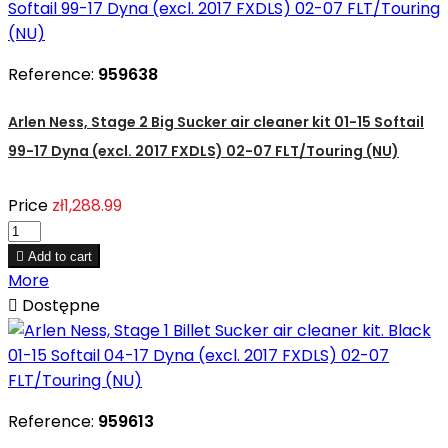
Reference:
959638
Arlen Ness, Stage 2 Big Sucker air cleaner kit 01-15 Softail
99-17 Dyna (excl. 2017 FXDLS) 02-07 FLT/Touring (NU)
Price
zł1,288.99

Add to cart
More

Dostępne
Reference:
959613