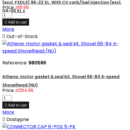
(excl. FXDLS) 96-22 XL. With CV carb/fuel injection (excl.
Price
zł91.99
04-06 XL c

Add to cart
More

Out-of-Stock
Reference:
980586
Athena, motor gasket & seal kit. Shovel 66-84 4-speed
Shovelhead (NU)
Price
zł284.99

Add to cart
More

Dostępne