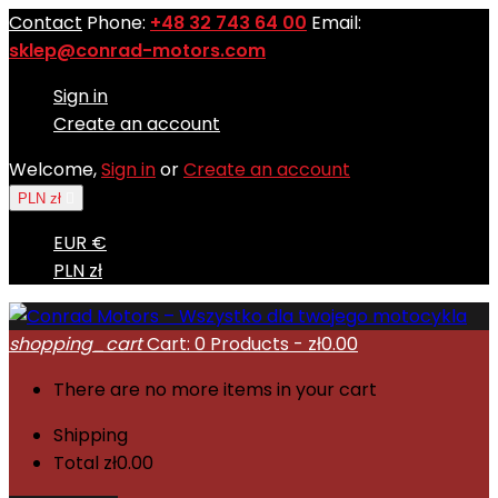
Contact
Phone:
+48 32 743 64 00
Email:
sklep@conrad-motors.com
Sign in
Create an account
Welcome,
Sign in
or
Create an account
PLN zł

EUR €
PLN zł
shopping_cart
Cart:
0
Products - zł0.00
There are no more items in your cart
Shipping
Total
zł0.00