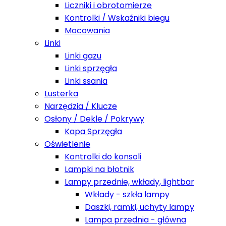
Liczniki i obrotomierze
Kontrolki / Wskaźniki biegu
Mocowania
Linki
Linki gazu
Linki sprzęgła
Linki ssania
Lusterka
Narzędzia / Klucze
Osłony / Dekle / Pokrywy
Kapa Sprzęgła
Oświetlenie
Kontrolki do konsoli
Lampki na błotnik
Lampy przednie, wkłady, lightbar
Wkłady - szkła lampy
Daszki, ramki, uchyty lampy
Lampa przednia - główna