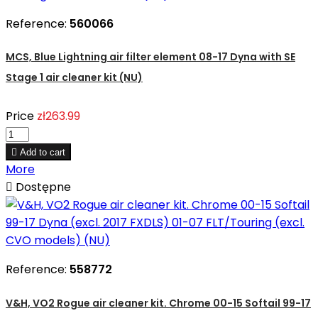
Reference:
560066
MCS, Blue Lightning air filter element 08-17 Dyna with SE
Stage 1 air cleaner kit (NU)
Price
zł263.99

Add to cart
More

Dostępne
Reference:
558772
V&H, VO2 Rogue air cleaner kit. Chrome 00-15 Softail 99-17