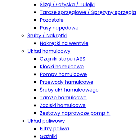
Ślizgi / Łożyska / Tulejki
Tarcze sprzęgłowe / Sprężyny sprzęgła
Pozostałe
Pasy napędowe
Śruby / Nakrętki
Nakrętki na wentyle
Układ hamulcowy
Czujniki stopu i ABS
Klocki hamulcowe
Pompy hamulcowe
Przewody hamulcowe
Śruby ukł. hamulcowego
Tarcze hamulcowe
Zaciski hamulcowe
Zestawy naprawcze pomp h.
Układ paliwowy
Filtry paliwa
Gaźniki