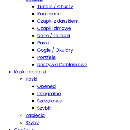
Tunele / Chusty
Kominiarki
Czapki z daszkiem
Czapki zimowe
Nerki / torebki
Paski
Gogle / Okulary
Portfele
Naszywki Odblaskowe
Kaski i dodatki
Kaski
Opened
Integralne
Szczękowe
Szybki
Zapięcia
Szyby
Gadżety