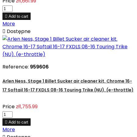
Price
zł1,661.99

Add to cart
More

Dostępne
Reference:
959606
Arlen Ness, Stage 1 Billet Sucker air cleaner kit. Chrome 16-
17 Softail 16-17 FXDLS 08-16 Touring Trike (NU). (e-throttle)
Price
zł1,755.99

Add to cart
More