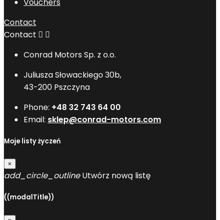
Vouchers
Contact
Contact


Conrad Motors Sp. z o.o.
Juliusza Słowackiego 30b,
43-200 Pszczyna
Phone:
+48 32 743 64 00
Email:
sklep@conrad-motors.com
Moje listy życzeń
×
add_circle_outline
Utwórz nową listę
((modalTitle))