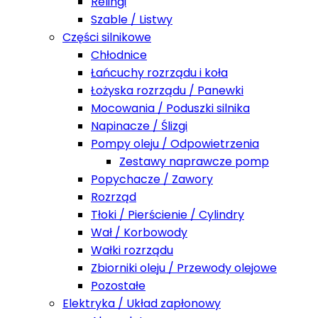
Relingi
Szable / Listwy
Części silnikowe
Chłodnice
Łańcuchy rozrządu i koła
Łożyska rozrządu / Panewki
Mocowania / Poduszki silnika
Napinacze / Ślizgi
Pompy oleju / Odpowietrzenia
Zestawy naprawcze pomp
Popychacze / Zawory
Rozrząd
Tłoki / Pierścienie / Cylindry
Wał / Korbowody
Wałki rozrządu
Zbiorniki oleju / Przewody olejowe
Pozostałe
Elektryka / Układ zapłonowy