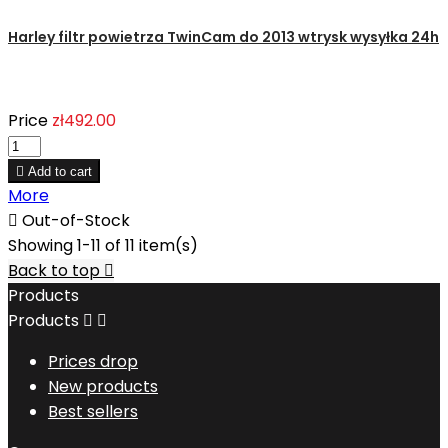
Harley filtr powietrza TwinCam do 2013 wtrysk wysyłka 24h
Price
zł492.00

Add to cart
More

Out-of-Stock
Showing 1-11 of 11 item(s)
Back to top

Products
Products


Prices drop
New products
Best sellers