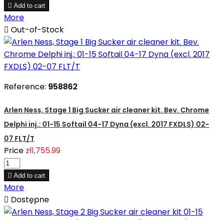

Add to cart
More

Out-of-Stock
Reference:
958862
Arlen Ness, Stage 1 Big Sucker air cleaner kit. Bev. Chrome
Delphi inj.: 01-15 Softail 04-17 Dyna (excl. 2017 FXDLS) 02-
07 FLT/T
Price
zł1,755.99

Add to cart
More

Dostępne