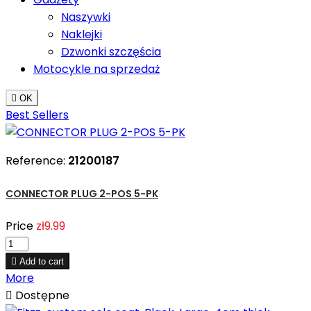
Naszywki
Naklejki
Dzwonki szczęścia
Motocykle na sprzedaż

OK
Best Sellers
Reference:
21200187
CONNECTOR PLUG 2-POS 5-PK
Price
zł9.99

Add to cart
More

Dostępne