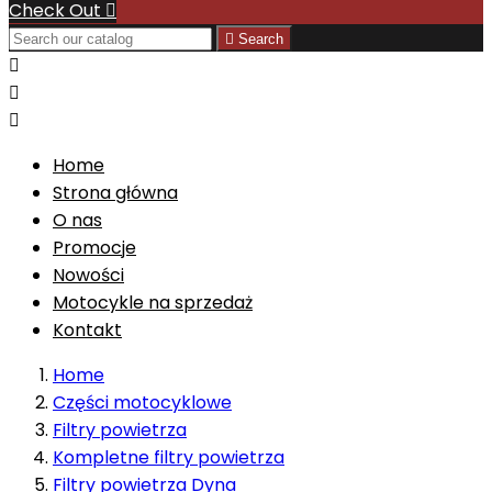
Check Out


Search



Home
Strona główna
O nas
Promocje
Nowości
Motocykle na sprzedaż
Kontakt
Home
Części motocyklowe
Filtry powietrza
Kompletne filtry powietrza
Filtry powietrza Dyna