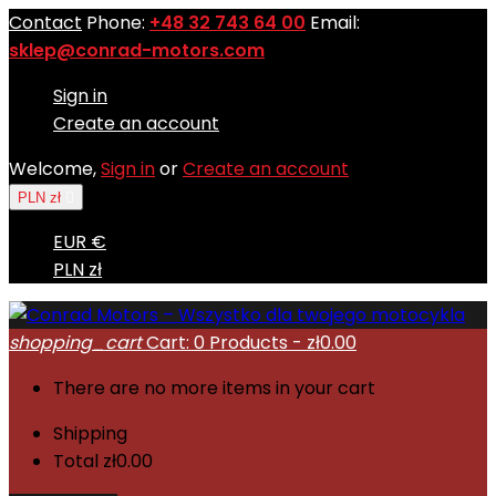
Contact
Phone:
+48 32 743 64 00
Email:
sklep@conrad-motors.com
Sign in
Create an account
Welcome,
Sign in
or
Create an account
PLN zł

EUR €
PLN zł
shopping_cart
Cart:
0
Products - zł0.00
There are no more items in your cart
Shipping
Total
zł0.00