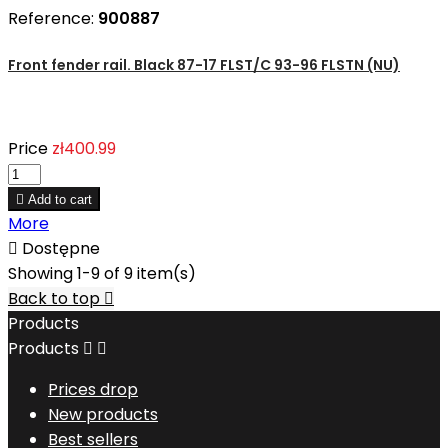
Reference:
900887
Front fender rail. Black 87-17 FLST/C 93-96 FLSTN (NU)
Price
zł400.99

Add to cart
More

Dostępne
Showing 1-9 of 9 item(s)
Back to top

Products
Products


Prices drop
New products
Best sellers