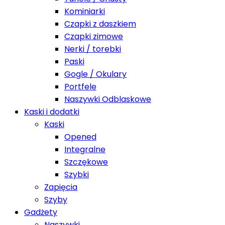
Kominiarki
Czapki z daszkiem
Czapki zimowe
Nerki / torebki
Paski
Gogle / Okulary
Portfele
Naszywki Odblaskowe
Kaski i dodatki
Kaski
Opened
Integralne
Szczękowe
Szybki
Zapięcia
Szyby
Gadżety
Naszywki