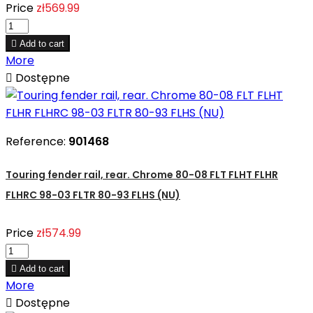
Price
zł569.99

Add to cart
More

Dostępne
Reference:
901468
Touring fender rail, rear. Chrome 80-08 FLT FLHT FLHR
FLHRC 98-03 FLTR 80-93 FLHS (NU)
Price
zł574.99

Add to cart
More

Dostępne