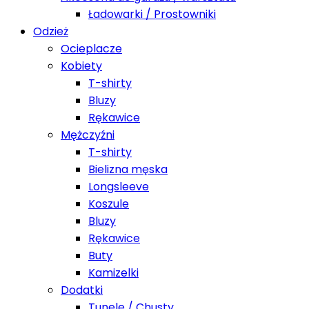
Ładowarki / Prostowniki
Odzież
Ocieplacze
Kobiety
T-shirty
Bluzy
Rękawice
Mężczyźni
T-shirty
Bielizna męska
Longsleeve
Koszule
Bluzy
Rękawice
Buty
Kamizelki
Dodatki
Tunele / Chusty