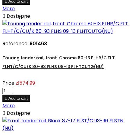

Add to cart
More

Dostępne
Reference:
901463
Touring fender rail, front. Chrome 80-13 FLHR/C FLT
FLHT/C/CU/K 80-93 FLHS 09-13 FLHTCUTG(NU)
Price
zł574.99

Add to cart
More

Dostępne