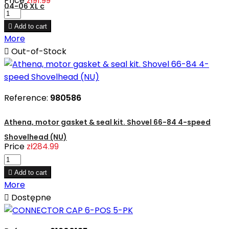
Price
zł91.99
04-06 XL c

Add to cart
More

Out-of-Stock
Reference:
980586
Athena, motor gasket & seal kit. Shovel 66-84 4-speed
Shovelhead (NU)
Price
zł284.99

Add to cart
More

Dostępne