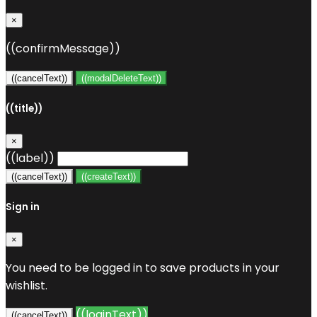
×
((confirmMessage))
((cancelText))
((modalDeleteText))
((title))
×
((label))
((cancelText))
((createText))
Sign in
×
You need to be logged in to save products in your
wishlist.
((loginText))
((cancelText))