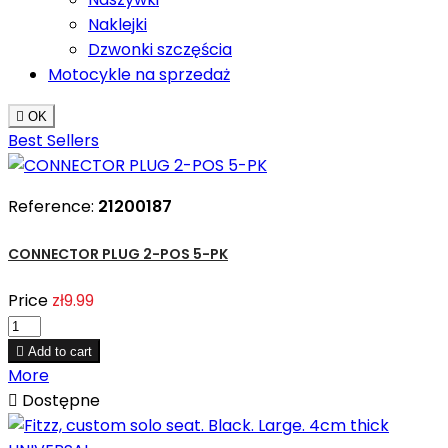
Naklejki
Dzwonki szczęścia
Motocykle na sprzedaż

OK
Best Sellers
Reference:
21200187
CONNECTOR PLUG 2-POS 5-PK
Price
zł9.99

Add to cart
More

Dostępne