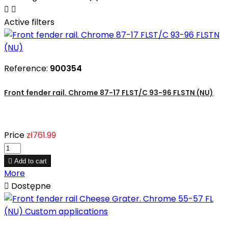


Active filters
Reference:
900354
Front fender rail. Chrome 87-17 FLST/C 93-96 FLSTN (NU)
Price
zł761.99

Add to cart
More

Dostępne