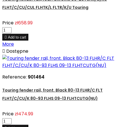
FLHT/C/CU/CUL FLHTK/L FLTR/K/U Touring
Price
zł658.99

Add to cart
More

Dostępne
Reference:
901464
Touring fender rail, front. Black 80-13 FLHR/C FLT
FLHT/C/CU/K 80-93 FLHS 09-13 FLHTCUTG(NU)
Price
zł474.99