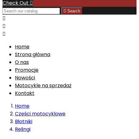
Check Out


Search



Home
Strona główna
O nas
Promocje
Nowości
Motocykle na sprzedaż
Kontakt
Home
Części motocyklowe
Błotniki
Relingi