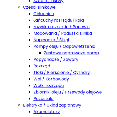
Szable / Listwy
Części silnikowe
Chłodnice
Łańcuchy rozrządu i koła
Łożyska rozrządu / Panewki
Mocowania / Poduszki silnika
Napinacze / Ślizgi
Pompy oleju / Odpowietrzenia
Zestawy naprawcze pomp
Popychacze / Zawory
Rozrząd
Tłoki / Pierścienie / Cylindry
Wał / Korbowody
Wałki rozrządu
Zbiorniki oleju / Przewody olejowe
Pozostałe
Elektryka / Układ zapłonowy
Akumulatory