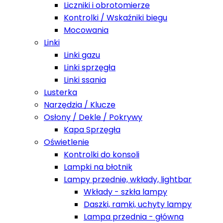
Liczniki i obrotomierze
Kontrolki / Wskaźniki biegu
Mocowania
Linki
Linki gazu
Linki sprzęgła
Linki ssania
Lusterka
Narzędzia / Klucze
Osłony / Dekle / Pokrywy
Kapa Sprzęgła
Oświetlenie
Kontrolki do konsoli
Lampki na błotnik
Lampy przednie, wkłady, lightbar
Wkłady - szkła lampy
Daszki, ramki, uchyty lampy
Lampa przednia - główna