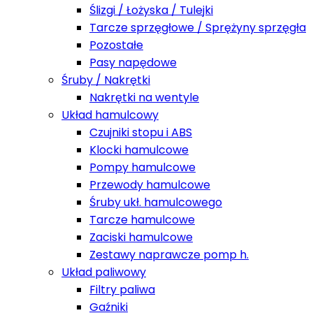
Ślizgi / Łożyska / Tulejki
Tarcze sprzęgłowe / Sprężyny sprzęgła
Pozostałe
Pasy napędowe
Śruby / Nakrętki
Nakrętki na wentyle
Układ hamulcowy
Czujniki stopu i ABS
Klocki hamulcowe
Pompy hamulcowe
Przewody hamulcowe
Śruby ukł. hamulcowego
Tarcze hamulcowe
Zaciski hamulcowe
Zestawy naprawcze pomp h.
Układ paliwowy
Filtry paliwa
Gaźniki