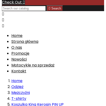
Check Out


Search



Home
Strona główna
O nas
Promocje
Nowości
Motocykle na sprzedaż
Kontakt
Home
Odzież
Mężczyźni
T-shirty
Koszulka King Kerosin PIN UP