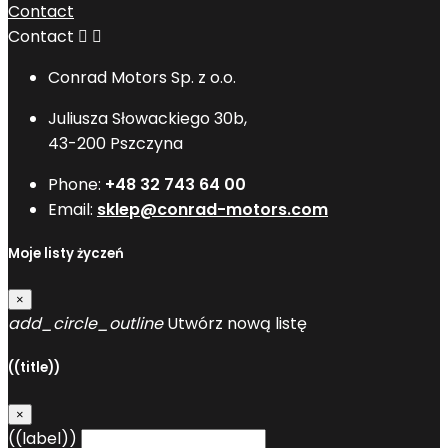
Contact
Contact


Conrad Motors Sp. z o.o.
Juliusza Słowackiego 30b,
43-200 Pszczyna
Phone:
+48 32 743 64 00
Email:
sklep@conrad-motors.com
Moje listy życzeń
×
add_circle_outline
Utwórz nową listę
((title))
×
((label))