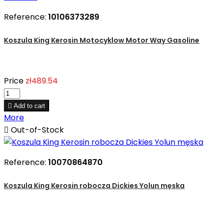
Reference:
10106373289
Koszula King Kerosin Motocyklow Motor Way Gasoline
Price
zł489.54

Add to cart
More

Out-of-Stock
Reference:
10070864870
Koszula King Kerosin robocza Dickies Yolun męska