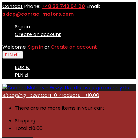
Contact
Phone:
+48 32 743 64 00
Email:
sklep@conrad-motors.com
Sign in
Create an account
Welcome,
Sign in
or
Create an account
PLN zł

EUR €
PLN zł
shopping_cart
Cart:
0
Products - zł0.00
There are no more items in your cart
Shipping
Total
zł0.00