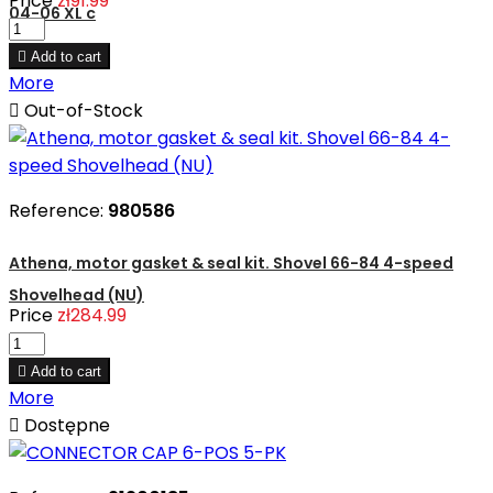
Price
zł91.99
04-06 XL c

Add to cart
More

Out-of-Stock
Reference:
980586
Athena, motor gasket & seal kit. Shovel 66-84 4-speed
Shovelhead (NU)
Price
zł284.99

Add to cart
More

Dostępne