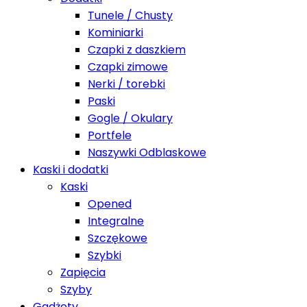
Tunele / Chusty
Kominiarki
Czapki z daszkiem
Czapki zimowe
Nerki / torebki
Paski
Gogle / Okulary
Portfele
Naszywki Odblaskowe
Kaski i dodatki
Kaski
Opened
Integralne
Szczękowe
Szybki
Zapięcia
Szyby
Gadżety