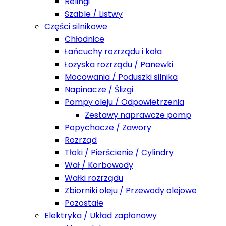
Relingi
Szable / Listwy
Części silnikowe
Chłodnice
Łańcuchy rozrządu i koła
Łożyska rozrządu / Panewki
Mocowania / Poduszki silnika
Napinacze / Ślizgi
Pompy oleju / Odpowietrzenia
Zestawy naprawcze pomp
Popychacze / Zawory
Rozrząd
Tłoki / Pierścienie / Cylindry
Wał / Korbowody
Wałki rozrządu
Zbiorniki oleju / Przewody olejowe
Pozostałe
Elektryka / Układ zapłonowy