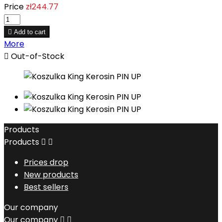
Price
zł244.77

Add to cart
More

Out-of-Stock
Products
Products


Prices drop
New products
Best sellers
Our company
Our company

